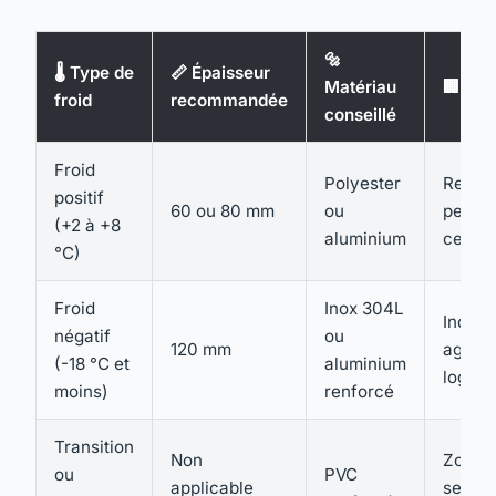
🔩
🌡️ Type de
📏 Épaisseur
Matériau
🏢 Usa
froid
recommandée
conseillé
Froid
Polyester
Restau
positif
60 ou 80 mm
ou
petite
(+2 à +8
aluminium
centra
°C)
Froid
Inox 304L
Indust
négatif
ou
120 mm
agroal
(-18 °C et
aluminium
logisti
moins)
renforcé
Transition
Non
Zones
ou
PVC
applicable
servic