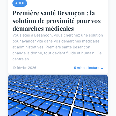
ACTU
Première santé Besançon : la
solution de proximité pour vos
démarches médicales
Vous êtes à Besançon, vous cherchez une solution
pour avancer vite dans vos démarches médicales
et administratives. Première santé Besançon
change la donne, tout devient fluide et humain. Ce
centre an...
19 février 2026
9 min de lecture →