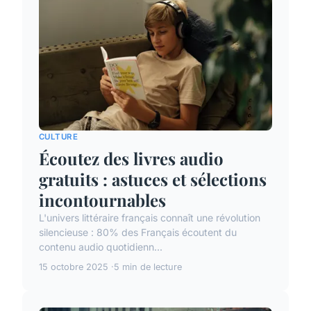
CULTURE
Écoutez des livres audio
gratuits : astuces et sélections
incontournables
L'univers littéraire français connaît une révolution
silencieuse : 80% des Français écoutent du
contenu audio quotidienn...
15 octobre 2025
5 min de lecture