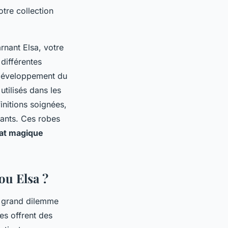
otre collection
rnant Elsa, votre
différentes
e développement du
utilisés dans les
initions soignées,
nfants. Ces robes
lat magique
ou Elsa ?
r grand dilemme
es offrent des