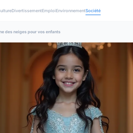
ulture
Divertissement
Emploi
Environnement
Société
ine des neiges pour vos enfants