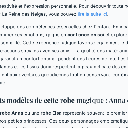
réativité et l'expression personnelle. Pour découvrir toute n
es La Reine des Neiges, vous pouvez
lire la suite ici
.
veloppe des compétences essentielles chez l'enfant. En inca
xprimer ses émotions, gagne en
confiance en soi
et explore 
rsonnalité. Cette expérience ludique favorise également l
teractions sociales avec ses amis. La qualité des matériaux 
 garantit un confort optimal pendant des heures de jeu. Les f
istantes et les tissus doux respectent la peau délicate des e
ement aux aventures quotidiennes tout en conservant leur
éc
ge.
ts modèles de cette robe magique : Anna 
robe Anna
ou une
robe Elsa
représente souvent le premie
nos petites princesses. Ces deux personnages emblématiqu