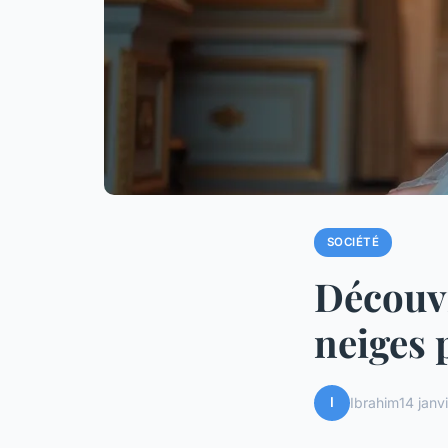
SOCIÉTÉ
Découvr
neiges 
I
Ibrahim
14 janv