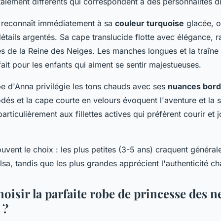
talement différents qui correspondent à des personnalités di
e reconnaît immédiatement à sa
couleur turquoise
glacée, o
 détails argentés. Sa cape translucide flotte avec élégance, r
 de la Reine des Neiges. Les manches longues et la traîne 
ait pour les enfants qui aiment se sentir majestueuses.
be d'Anna privilégie les tons chauds avec ses
nuances bor
odés et la cape courte en velours évoquent l'aventure et la 
articulièrement aux fillettes actives qui préfèrent courir et 
ouvent le choix : les plus petites (3-5 ans) craquent généra
lsa, tandis que les plus grandes apprécient l'authenticité c
isir la parfaite robe de princesse des n
 ?