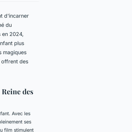
nt d'incarner
hé du
s en 2024,
nfant plus
es magiques
 offrent des
 Reine des
fant. Avec les
 pleinement ses
 film stimulent