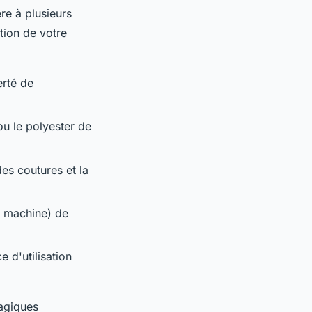
re à plusieurs
tion de votre
erté de
u le polyester de
des coutures et la
n machine) de
 d'utilisation
magiques