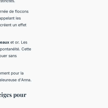
stinctes.
rnée de flocons
appelant les
créent un effet
deaux
et or. Les
spontanéité. Cette
jouer sans
lement pour la
haleureuse d'Anna.
eiges pour