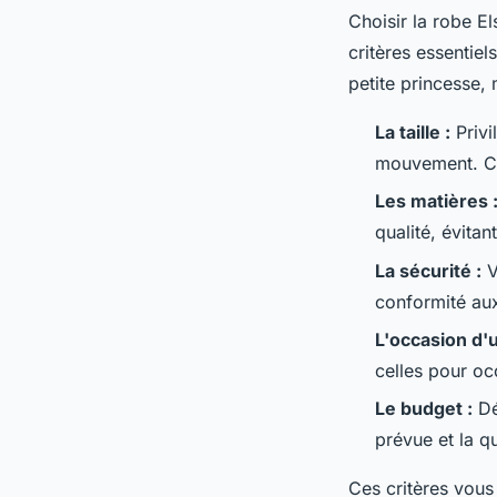
Choisir la robe E
critères essentie
petite princesse, 
La taille :
Privi
mouvement. Con
Les matières 
qualité, évitan
La sécurité :
V
conformité au
L'occasion d'
celles pour oc
Le budget :
Dé
prévue et la qu
Ces critères vous