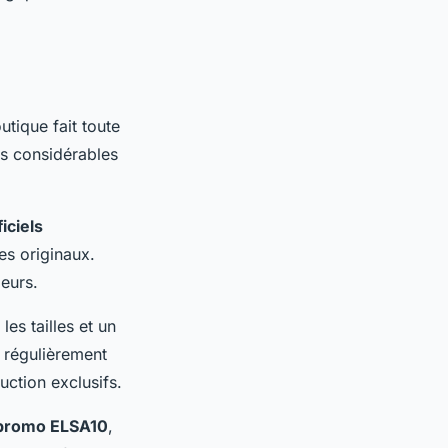
utique fait toute
es considérables
iciels
es originaux.
leurs.
es tailles et un
t régulièrement
ction exclusifs.
promo ELSA10
,