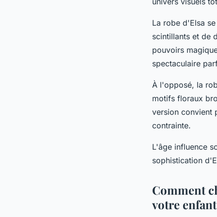
univers visuels to
La robe d'Elsa s
scintillants et de
pouvoirs magiques
spectaculaire parf
À l'opposé, la ro
motifs floraux br
version convient p
contrainte.
L'âge influence s
sophistication d'E
Comment cho
votre enfant