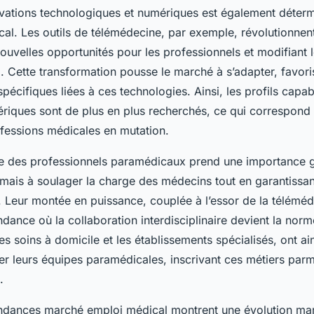
vations technologiques et numériques est également déterm
al. Les outils de télémédecine, par exemple, révolutionnent
nouvelles opportunités pour les professionnels et modifiant
el. Cette transformation pousse le marché à s’adapter, favor
écifiques liées à ces technologies. Ainsi, les profils capab
ériques sont de plus en plus recherchés, ce qui correspon
ofessions médicales en mutation.
rôle des professionnels paramédicaux prend une importance g
mais à soulager la charge des médecins tout en garantissan
. Leur montée en puissance, couplée à l’essor de la téléméde
ndance où la collaboration interdisciplinaire devient la norm
les soins à domicile et les établissements spécialisés, ont ai
er leurs équipes paramédicales, inscrivant ces métiers parmi
.
endances marché emploi médical montrent une évolution ma