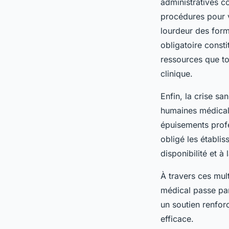
administratives c
procédures pour va
lourdeur des forma
obligatoire consti
ressources que tou
clinique.
Enfin, la crise sa
humaines médicale
épuisements profe
obligé les établis
disponibilité et à
À travers ces mult
médical passe par 
un soutien renforc
efficace.