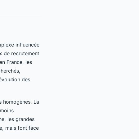
plexe influencée
ux de recrutement
en France, les
echerchés,
évolution des
pas homogènes. La
 moins
he, les grandes
e, mais font face