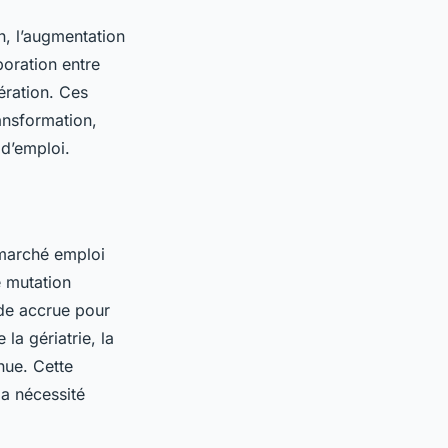
on, l’augmentation
boration entre
nération. Ces
ansformation,
 d’emploi.
 marché emploi
e mutation
de accrue pour
la gériatrie, la
nue. Cette
la nécessité