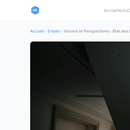
Accueil
Actu
C
Accueil
›
Emploi
›
Visions et Perspectives : État des