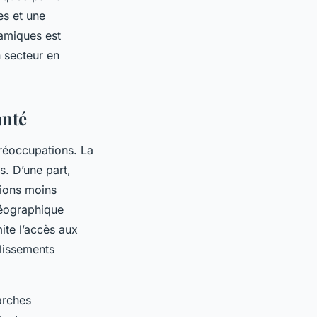
es et une
amiques est
n secteur en
anté
préoccupations. La
s. D’une part,
égions moins
 géographique
mite l’accès aux
blissements
arches