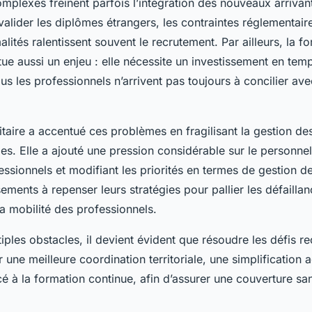
omplexes freinent parfois l’intégration des nouveaux arrivan
lider les diplômes étrangers, les contraintes réglementaires
lités ralentissent souvent le recrutement. Par ailleurs, la f
tue aussi un enjeu : elle nécessite un investissement en tem
s les professionnels n’arrivent pas toujours à concilier avec
nitaire a accentué ces problèmes en fragilisant la gestion d
s. Elle a ajouté une pression considérable sur le personnel,
ssionnels et modifiant les priorités en termes de gestion des
sements à repenser leurs stratégies pour pallier les défaillan
 la mobilité des professionnels.
iples obstacles, il devient évident que résoudre les défis r
une meilleure coordination territoriale, une simplification a
é à la formation continue, afin d’assurer une couverture san