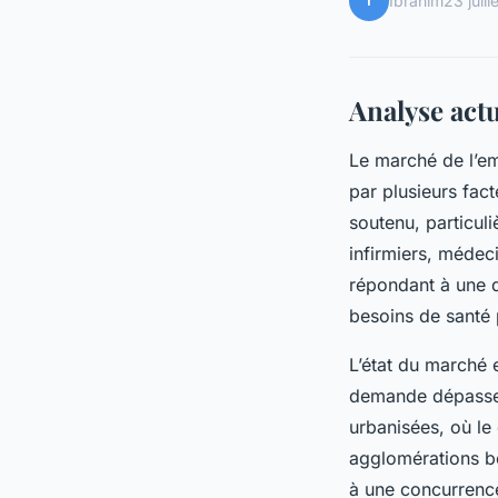
I
Ibrahim
23 juil
Analyse act
Le marché de l’e
par plusieurs fac
soutenu, particul
infirmiers, médeci
répondant à une d
besoins de santé 
L’état du marché 
demande dépasse s
urbanisées, où le
agglomérations bé
à une concurrence 