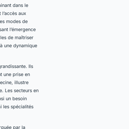
inant dans le
 l’accès aux
 les modes de
isant l’émergence
les de maîtriser
d à une dynamique
randissante. Ils
t une prise en
cine, illustre
e. Les secteurs en
nsi un besoin
 les spécialités
rquée par la